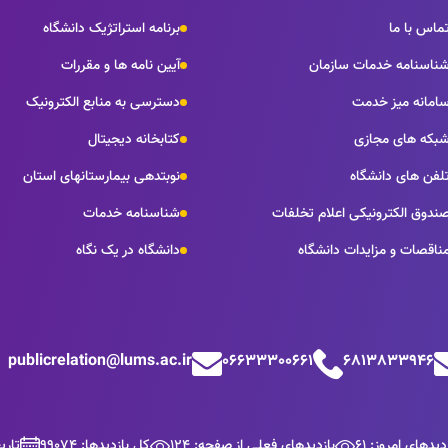
ماس با ما
برنامه استراتژیک دانشگاه
ناسنامه خدمات سازمان
آیین نامه ها و مقررات
امانه میز خدمت
دسترسی به منابع الکترونیک
بکه های مجازی
کتابخانه دیجیتال
لفن های دانشگاه
نوبتدهی بیمارستانهای استان
ندوق الکترونیکی اعلام تخلفات
شناسنامه خدمات
ناقصات و مزایدات دانشگاه
دانشگاه در یک نگاه
publicrelation@lums.ac.ir
06633300661
6813833946
دیدهای امروز: 61
بازدیدهای فعلی از صفحه: 124
کل بازدیدها: 99074
تاریخ ب