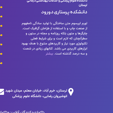
دانشگاه علوم پزشکی و خدمات بهداشتی درمانی
لرستان
ت
دانشکده پرستاری دورود
ش
لورم ایپسوم متن ساختگی با تولید سادگی نامفهوم
س
از صنعت چاپ و با استفاده از طراحان گرافیک است.
چاپگرها و متون بلکه روزنامه و مجله در ستون و
ش
سطرآنچنان که لازم است و برای شرایط فعلی
تکنولوژی مورد نیاز و کاربردهای متنوع با هدف بهبود
ت
ابزارهای کاربردی می باشد. کتابهای زیادی در شصت
و سه درصد گذشته است.
بیشتر
ص
م
لرستان، خرم آباد، خیابان معلم، میدان شهید
انوشیروان رضایی، دانشگاه علوم پزشکی
بازدیدکنندگان آنلاین: 0
باز