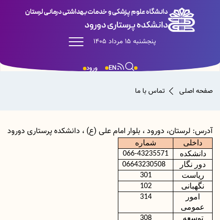
دانشگاه علوم پزشکی و خدمات بهداشتی درمانی لرستان
دانشکده پرستاری دورود
پنجشنبه 15 مرداد 1405
EN
ورود
صفحه اصلی
تماس با ما
آدرس: لرستان، دورود ، بلوار امام علی (ع) ، دانشکده پرستاری دورود
داخلی
شماره
دانشکده
066-43235571
دور نگار
06643230508
ریاست
301
نگهبانی
102
امور
314
عمومی
توسعه
308