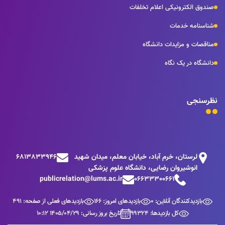
صندوق الکترونیکی اعلام تخلفات
شناسنامه خدمات
مناقصات و مزایدات دانشگاه
دانشگاه در یک نگاه
نظرسنجی
لرستان، خرم آباد، خیابان معلم، میدان شهید
6813833946
انوشیروان رضایی، دانشگاه علوم پزشکی
publicrelation@lums.ac.ir
06633300661
بازدیدکنندگان آنلاین: 0
بازدیدهای امروز: 166
بازدیدهای فعلی از صفحه: 491
کل بازدیدها: 99324
تاریخ بروز رسانی: 1405/04/29 10:12