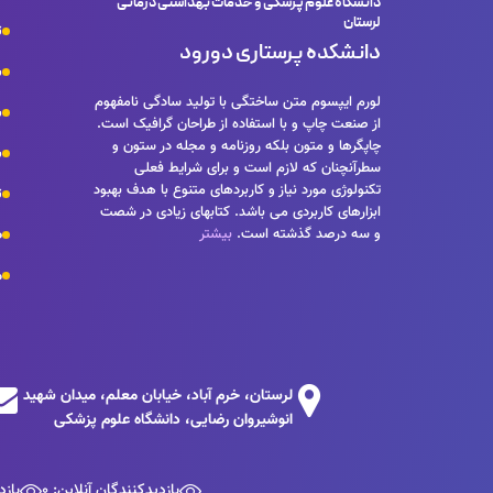
دانشگاه علوم پزشکی و خدمات بهداشتی درمانی
لرستان
ت
دانشکده پرستاری دورود
ش
لورم ایپسوم متن ساختگی با تولید سادگی نامفهوم
س
از صنعت چاپ و با استفاده از طراحان گرافیک است.
چاپگرها و متون بلکه روزنامه و مجله در ستون و
ش
سطرآنچنان که لازم است و برای شرایط فعلی
تکنولوژی مورد نیاز و کاربردهای متنوع با هدف بهبود
ت
ابزارهای کاربردی می باشد. کتابهای زیادی در شصت
و سه درصد گذشته است.
بیشتر
ص
م
لرستان، خرم آباد، خیابان معلم، میدان شهید
انوشیروان رضایی، دانشگاه علوم پزشکی
بازدیدکنندگان آنلاین: 0
بازد