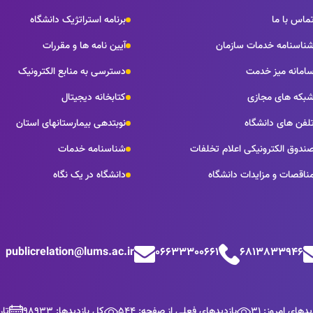
ماس با ما
برنامه استراتژیک دانشگاه
ناسنامه خدمات سازمان
آیین نامه ها و مقررات
امانه میز خدمت
دسترسی به منابع الکترونیک
بکه های مجازی
کتابخانه دیجیتال
لفن های دانشگاه
نوبتدهی بیمارستانهای استان
ندوق الکترونیکی اعلام تخلفات
شناسنامه خدمات
ناقصات و مزایدات دانشگاه
دانشگاه در یک نگاه
publicrelation@lums.ac.ir
06633300661
6813833946
یدهای امروز: 31
بازدیدهای فعلی از صفحه: 544
کل بازدیدها: 98933
تاریخ